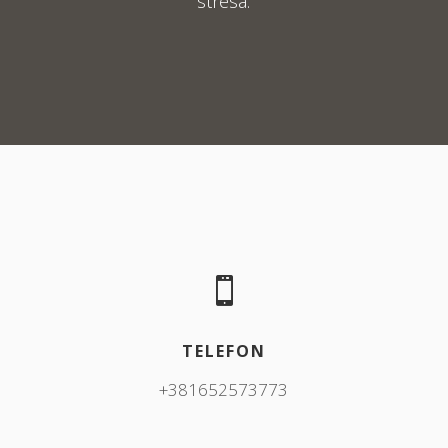
stresa.

TELEFON
+381652573773